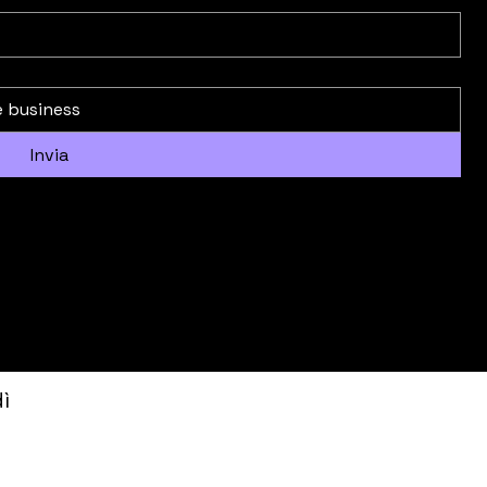
Invia
ì